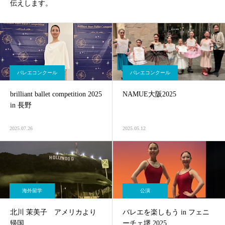
伝えします。
バレエコンクール
バレエコンクール
brilliant ballet competition 2025
NAMUE大阪2025
in 長野
2025.07.26
2025.05.12
海外留学
公演
北川 茉美子 アメリカより
バレエを楽しもう in フェニ
帰国
ーチェ堺 2025