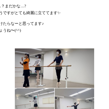
？まだかな…?
うですがとても綺麗に立ててます✨
けたらなーと思ってます♪
ね〜(^^)