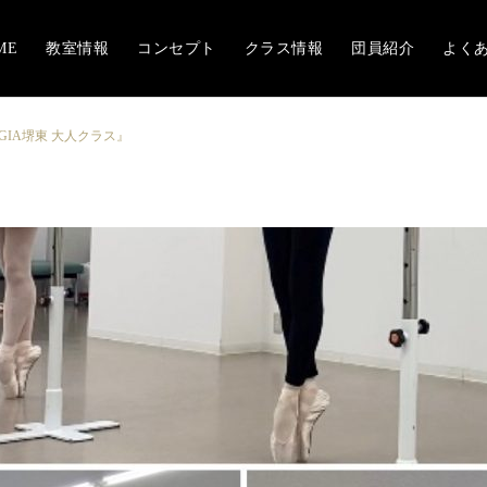
ME
教室情報
コンセプト
クラス情報
団員紹介
よく
UGIA堺東 大人クラス』