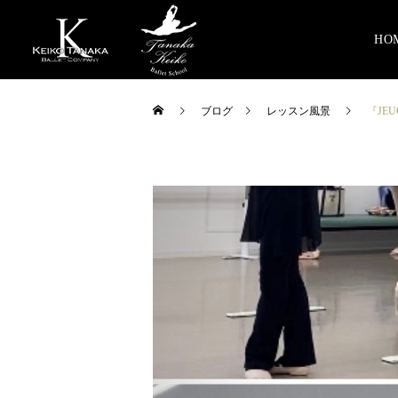
HO
ブログ
レッスン風景
『JE