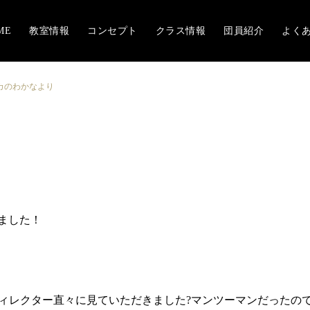
ME
教室情報
コンセプト
クラス情報
団員紹介
よく
カのわかなより
ました！
ディレクター直々に見ていただきました?マンツーマンだったの